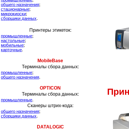
промышленные
;
общего назначения
;
стационарные
;
микрокиоски
;
сборщики данных
.
Принтеры этикеток:
промышленные
;
настольные
;
мобильные
;
карточные
.
MobileBase
Терминалы сбора данных:
промышленные
;
общего назначения
.
OPTICON
Прин
Терминалы сбора данных:
промышленные
.
Сканеры штрих-кода:
общего назначения
;
сборщики данных
.
DATALOGIC