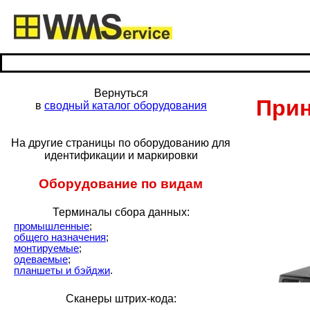
ГЛАВНАЯ
ПРАКТИК WMS
РЕШЕНИЯ
Вернуться
Прин
в
сводный каталог оборудования
На другие страницы по оборудованию для
идентификации и маркировки
Оборудование по видам
Терминалы сбора данных:
промышленные
;
общего назначения
;
монтируемые
;
одеваемые
;
планшеты и бэйджи
.
Сканеры штрих-кода: