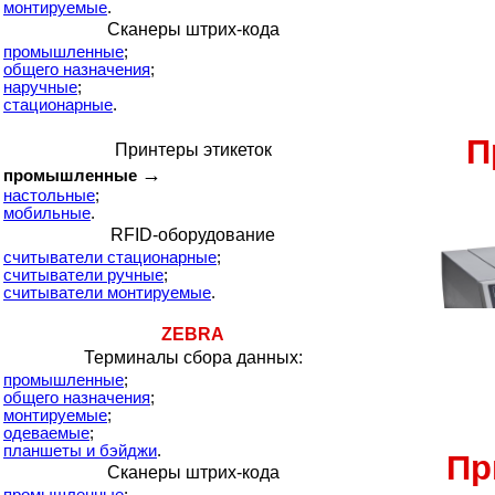
монтируемые
.
Сканеры штрих-кода
промышленные
;
общего назначения
;
наручные
;
стационарные
.
П
Принтеры этикеток
→
промышленные
настольные
;
мобильные
.
RFID-оборудование
считыватели стационарные
;
считыватели ручные
;
считыватели монтируемые
.
ZEBRA
Терминалы сбора данных:
промышленные
;
общего назначения
;
монтируемые
;
одеваемые
;
планшеты и бэйджи
.
Пр
Сканеры штрих-кода