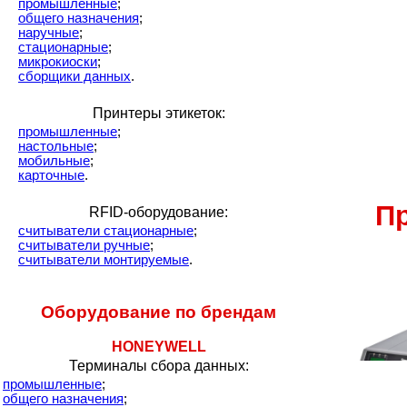
промышленные
;
общего назначения
;
наручные
;
стационарные
;
микрокиоски
;
сборщики данных
.
Принтеры этикеток:
промышленные
;
настольные
;
мобильные
;
карточные
.
Пр
RFID-оборудование:
считыватели стационарные
;
считыватели ручные
;
считыватели монтируемые
.
Оборудование по брендам
HONEYWELL
Терминалы сбора данных:
промышленные
;
общего назначения
;