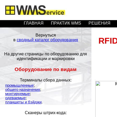
ГЛАВНАЯ
ПРАКТИК WMS
РЕШЕНИЯ
Вернуться
RFI
в
сводный каталог оборудования
На другие страницы по оборудованию для
идентификации и маркировки
Оборудование по видам
Терминалы сбора данных:
промышленные
;
общего назначения
;
монтируемые
;
одеваемые
;
планшеты и бэйджи
.
Сканеры штрих-кода: