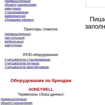
промышленные
;
общего назначения
;
наручные
;
стационарные
;
микрокиоски
;
Пиши
сборщики данных
.
заполн
Принтеры этикеток:
промышленные
;
настольные
;
мобильные
;
карточные
.
RFID-оборудование:
считыватели стационарные
;
считыватели ручные
;
считыватели монтируемые
.
Оборудование по брендам
HONEYWELL
Терминалы сбора данных:
промышленные
;
общего назначения
;