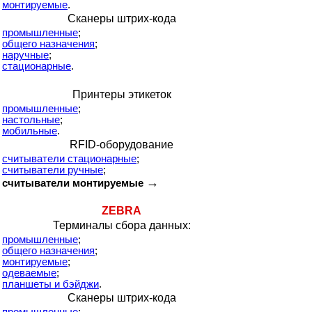
монтируемые
.
Сканеры штрих-кода
промышленные
;
общего назначения
;
наручные
;
стационарные
.
Принтеры этикеток
промышленные
;
настольные
;
мобильные
.
RFID-оборудование
считыватели стационарные
;
считыватели ручные
;
→
считыватели монтируемые
ZEBRA
Терминалы сбора данных:
промышленные
;
общего назначения
;
монтируемые
;
одеваемые
;
планшеты и бэйджи
.
Сканеры штрих-кода