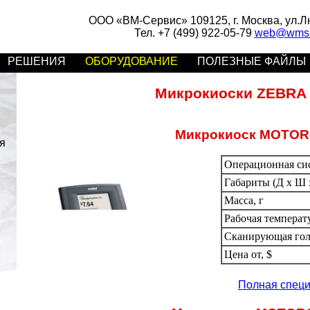
ООО «ВМ-Сервис» 109125, г. Москва, ул.Люб
Тел. +7 (499) 922-05-79
web@wms-s
РЕШЕНИЯ
ОБОРУДОВАНИЕ
ПОЛЕЗНЫЕ ФАЙЛЫ
Микрокиоски ZEBRA
Микрокиоск MOTOR
я
Операционная си
Габариты (Д х Ш х
Масса, г
Рабочая температ
Сканирующая гол
Цена от, $
Полная спец