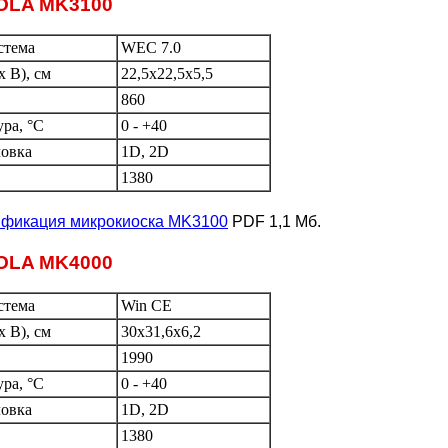
OLA MK3100
стема
WEC 7.0
 В), см
22,5x22,5x5,5
860
ура, °C
0 - +40
овка
1D, 2D
1380
ификация микрокиоска MK3100
PDF 1,1 Мб.
OLA MK4000
стема
Win CE
 В), см
30x31,6x6,2
1990
ура, °C
0 - +40
овка
1D, 2D
1380