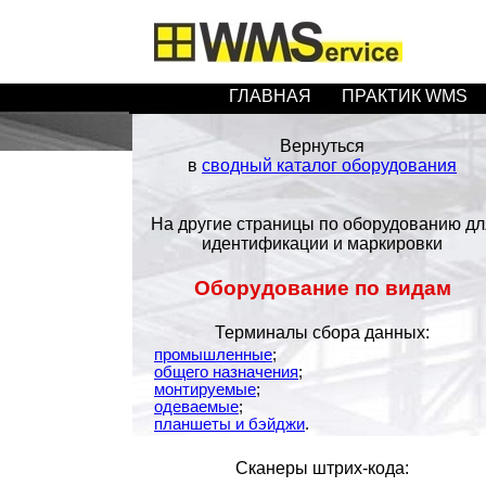
ГЛАВНАЯ
ПРАКТИК WMS
Вернуться
в
сводный каталог оборудования
На другие страницы по оборудованию дл
идентификации и маркировки
Оборудование по видам
Терминалы сбора данных:
промышленные
;
общего назначения
;
монтируемые
;
одеваемые
;
планшеты и бэйджи
.
Сканеры штрих-кода: