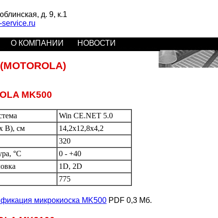
линская, д. 9, к.1
ervice.ru
О КОМПАНИИ
НОВОСТИ
 (MOTOROLA)
OLA MK500
стема
Win CE.NET 5.0
 В), см
14,2x12,8x4,2
320
ура, °C
0 - +40
овка
1D, 2D
775
ификация микрокиоска MK500
PDF 0,3 Мб.