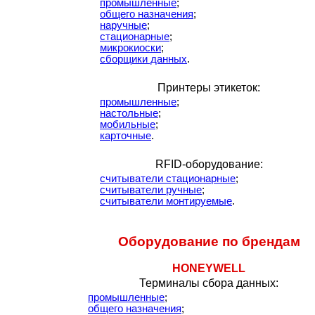
промышленные
;
общего назначения
;
наручные
;
стационарные
;
микрокиоски
;
сборщики данных
.
Принтеры этикеток:
промышленные
;
настольные
;
мобильные
;
карточные
.
RFID-оборудование:
считыватели стационарные
;
считыватели ручные
;
считыватели монтируемые
.
Оборудование по брендам
HONEYWELL
Терминалы сбора данных:
промышленные
;
общего назначения
;