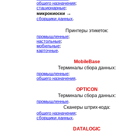
общего назначения
;
стационарные
;
→
микрокиоски
сборщики данных
.
Принтеры этикеток:
промышленные
;
настольные
;
мобильные
;
карточные
.
MobileBase
Терминалы сбора данных:
промышленные
;
общего назначения
.
OPTICON
Терминалы сбора данных:
промышленные
.
Сканеры штрих-кода:
общего назначения
;
сборщики данных
.
DATALOGIC