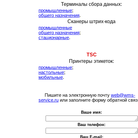
Терминалы сбора данных:
промышленные
;
общего назначения
.
Сканеры штрих-кода
промышленные
общего назначения
;
стационарные
.
TSC
Принтеры этикеток:
промышленные
;
настольные
;
мобильные
.
Пишите на электронную почту
web@wms-
service.ru
или заполните форму обратной связ
Ваше имя:
Ваш телефон:
Ваш E-mail: