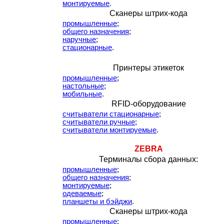
монтируемые
.
Сканеры штрих-кода
промышленные
;
общего назначения
;
наручные
;
стационарные
.
Принтеры этикеток
промышленные
;
настольные
;
мобильные
.
RFID-оборудование
считыватели стационарные
;
считыватели ручные
;
считыватели монтируемые
.
ZEBRA
Терминалы сбора данных:
промышленные
;
общего назначения
;
монтируемые
;
одеваемые
;
планшеты и бэйджи
.
Сканеры штрих-кода
промышленные
;