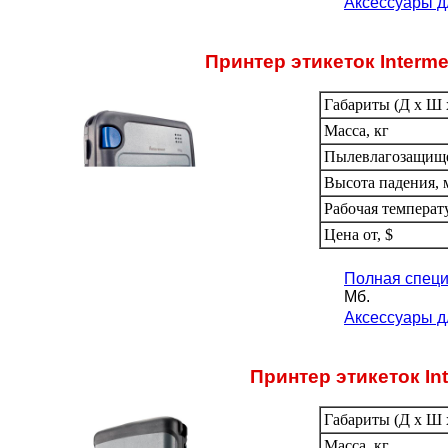
Аксессуары д
Принтер этикеток Interm
Габариты (Д х Ш х
Масса, кг
Пылевлагозащищ
Высота падения, 
Рабочая температ
Цена от, $
Полная специ
Мб.
Аксессуары д
Принтер этикеток In
Габариты (Д х Ш х
Масса, кг