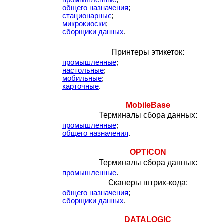
промышленные
;
общего назначения
;
стационарные
;
микрокиоски
;
сборщики данных
.
Принтеры этикеток:
промышленные
;
настольные
;
мобильные
;
карточные
.
MobileBase
Терминалы сбора данных:
промышленные
;
общего назначения
.
OPTICON
Терминалы сбора данных:
промышленные
.
Сканеры штрих-кода:
общего назначения
;
сборщики данных
.
DATALOGIC