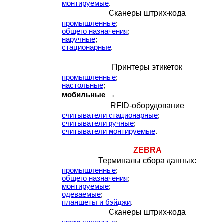
монтируемые
.
Сканеры штрих-кода
промышленные
;
общего назначения
;
наручные
;
стационарные
.
Принтеры этикеток
промышленные
;
настольные
;
→
мобильные
RFID-оборудование
считыватели стационарные
;
считыватели ручные
;
считыватели монтируемые
.
ZEBRA
Терминалы сбора данных:
промышленные
;
общего назначения
;
монтируемые
;
одеваемые
;
планшеты и бэйджи
.
Сканеры штрих-кода