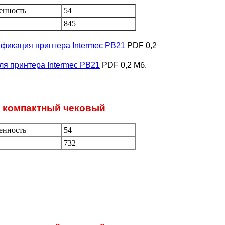
енность
54
845
фикация принтера Intermec PB21
PDF 0,2
ля принтера Intermec PB21
PDF 0,2 Мб.
3 компактный чековый
енность
54
732