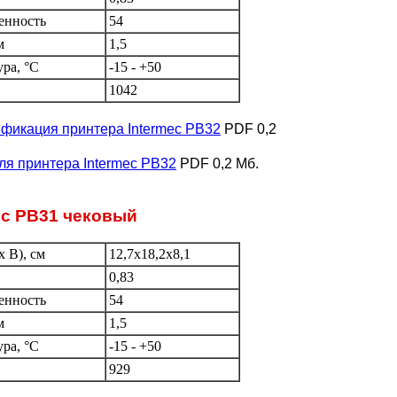
енность
54
м
1,5
ура, °C
-15 - +50
1042
фикация принтера Intermec PB32
PDF 0,2
ля принтера Intermec PB32
PDF 0,2 Мб.
ec PB31 чековый
 В), см
12,7x18,2x8,1
0,83
енность
54
м
1,5
ура, °C
-15 - +50
929