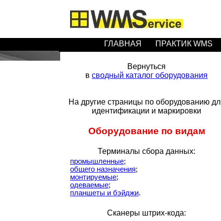
ГЛАВНАЯ
ПРАКТИК WMS
Вернуться
в
сводный каталог оборудования
На другие страницы по оборудованию дл
идентификации и маркировки
Оборудование по видам
Терминалы сбора данных:
промышленные
;
общего назначения
;
монтируемые
;
одеваемые
;
планшеты и бэйджи
.
Сканеры штрих-кода: