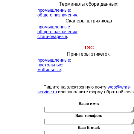
Терминалы сбора данных:
промышленные
;
общего назначения
.
Сканеры штрих-кода
промышленные
общего назначения
;
стационарные
.
TSC
Принтеры этикеток:
промышленные
;
настольные
;
мобильные
.
Пишите на электронную почту
web@wms-
service.ru
или заполните форму обратной связ
Ваше имя:
Ваш телефон:
Ваш E-mail: