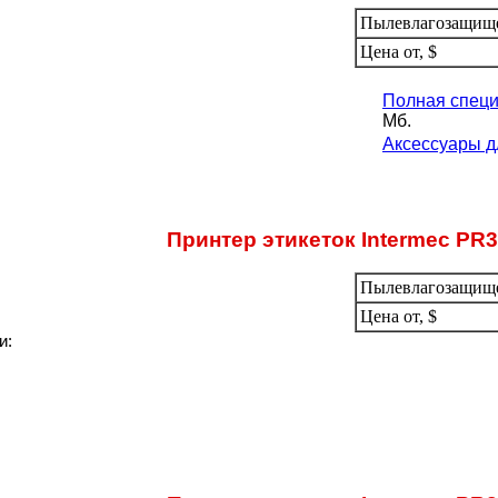
Пылевлагозащищ
Цена от, $
Полная специ
Мб.
Аксессуары д
Принтер этикеток Intermec PR
Пылевлагозащищ
Цена от, $
и: