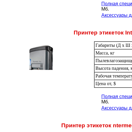
Полная специ
Мб.
Аксессуары д
Принтер этикеток In
Габариты (Д х Ш х
Масса, кг
Пылевлагозащищ
Высота падения, 
Рабочая температ
Цена от, $
Полная специ
Мб.
Аксессуары д
Принтер этикеток nterm