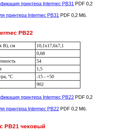
фикация принтера Intermec PB31
PDF 0,2
ля принтера Intermec PB31
PDF 0,2 Мб.
termec PB22
 В), см
10,1x17,6x7,1
0,68
енность
54
м
1,5
ура, °C
-15 - +50
902
фикация принтера Intermec PB22
PDF 0,2
ля принтера Intermec PB22
PDF 0,2 Мб.
ec PB21 чековый