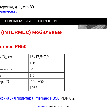
рская, д. 1, стр.30
ervice.ru
О КОМПАНИИ
НОВОСТИ
 (INTERMEC) мобильные
termec PB50
 В), см
16x17,5x7,9
1,19
енность
54
м
1,5
ура, °C
-15 - +50
1063
фикация принтера Intermec PB50
PDF 0,2