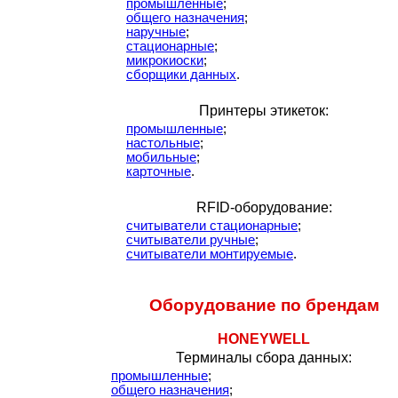
промышленные
;
общего назначения
;
наручные
;
стационарные
;
микрокиоски
;
сборщики данных
.
Принтеры этикеток:
промышленные
;
настольные
;
мобильные
;
карточные
.
RFID-оборудование:
считыватели стационарные
;
считыватели ручные
;
считыватели монтируемые
.
Оборудование по брендам
HONEYWELL
Терминалы сбора данных:
промышленные
;
общего назначения
;