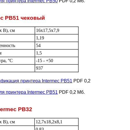
ля принтера Intermec PB50
PDF 0,2 Мб.
ec PB51 чековый
 В), см
16x17,5x7,9
1,19
енность
54
м
1,5
ура, °C
-15 - +50
937
фикация принтера Intermec PB51
PDF 0,2
ля принтера Intermec PB51
PDF 0,2 Мб.
termec PB32
 В), см
12,7x18,2x8,1
0,83