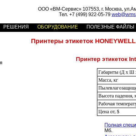
ООО «ВМ-Сервис» 107553, г. Москва, ул.Аму
Тел. +7 (499) 922-05-79
web@wms-s
РЕШЕНИЯ
ОБОРУДОВАНИЕ
ПОЛЕЗНЫЕ ФАЙЛЫ
Принтеры этикеток HONEYWELL
Принтер этикеток In
я
Габариты (Д х Ш х
Масса, кг
Пылевлагозащищ
Высота падения, 
Рабочая температ
Цена от, $
Полная специ
Мб.